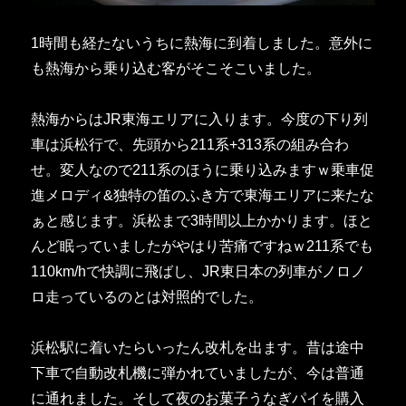
1時間も経たないうちに熱海に到着しました。意外に
も熱海から乗り込む客がそこそこいました。
熱海からはJR東海エリアに入ります。今度の下り列
車は浜松行で、先頭から211系+313系の組み合わ
せ。変人なので211系のほうに乗り込みますｗ乗車促
進メロディ&独特の笛のふき方で東海エリアに来たな
ぁと感じます。浜松まで3時間以上かかります。ほと
んど眠っていましたがやはり苦痛ですねｗ211系でも
110km/hで快調に飛ばし、JR東日本の列車がノロノ
ロ走っているのとは対照的でした。
浜松駅に着いたらいったん改札を出ます。昔は途中
下車で自動改札機に弾かれていましたが、今は普通
に通れました。そして夜のお菓子うなぎパイを購入