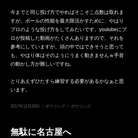
今までと同じ投げ方でやればそこそこ点数は取れま
すが、ボールの性能を最大限活かすために、やはり
プロのような投げ方をしてみたいです。youtubeにプ
ロが投稿した動画がたくさんありますので、それを
参考にしていますが、頭の中ではできそうと思って
も、やはり体はそのようにうまく動きませんｗ手首
の動かし方が難しいですね。
とりあえずひたすら練習する必要があるかなぁと思
います。
投
カ
タ
2017年12月29日
ボウリング
ボウリング
稿
テ
グ
日:
ゴ
リ
無駄に名古屋へ
ー