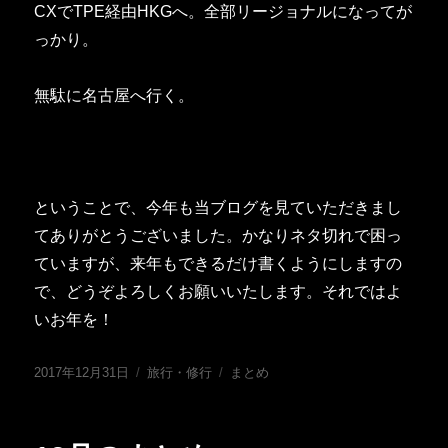
CXでTPE経由HKGへ。全部リージョナルになってが
っかり。
無駄に名古屋へ行く。
ということで、今年も当ブログを見ていただきまし
てありがとうございました。かなりネタ切れで困っ
ていますが、来年もできるだけ書くようにしますの
で、どうぞよろしくお願いいたします。それではよ
いお年を！
投
カ
タ
2017年12月31日
旅行・修行
まとめ
稿
テ
グ
日:
ゴ
リ