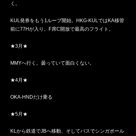
く。
KUL発券をもう1ループ開始。HKG-KULではKA移管
前に77Hが入り、F席C開放で最高のフライト。
★3月★
MMYへ行く。曇っていて面白くない。
★4月★
OKA-HNDだけ乗る
★5月★
KLから鉄道でJBへ移動、そしてバスでシンガポール