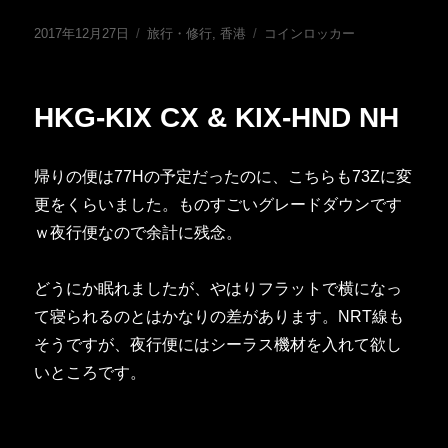
投
カ
タ
2017年12月27日
旅行・修行
,
香港
コインロッカー
稿
テ
グ
日:
ゴ
リ
HKG-KIX CX & KIX-HND NH
ー
帰りの便は77Hの予定だったのに、こちらも73Zに変
更をくらいました。ものすごいグレードダウンです
ｗ夜行便なので余計に残念。
どうにか眠れましたが、やはりフラットで横になっ
て寝られるのとはかなりの差があります。NRT線も
そうですが、夜行便にはシーラス機材を入れて欲し
いところです。