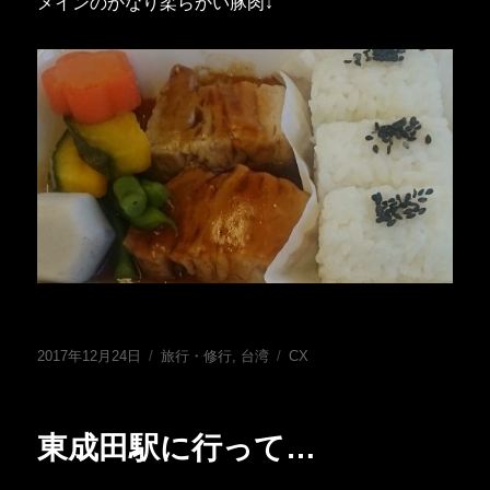
メインのかなり柔らかい豚肉↓
投
カ
タ
2017年12月24日
旅行・修行
,
台湾
CX
稿
テ
グ
日:
ゴ
リ
東成田駅に行って…
ー