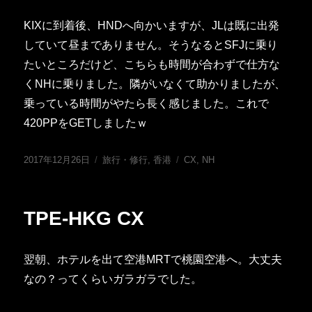
KIXに到着後、HNDへ向かいますが、JLは既に出発
していて昼までありません。そうなるとSFJに乗り
たいところだけど、こちらも時間が合わずで仕方な
くNHに乗りました。隣がいなくて助かりましたが、
乗っている時間がやたら長く感じました。これで
420PPをGETしましたｗ
投
カ
タ
2017年12月26日
旅行・修行
,
香港
CX
,
NH
稿
テ
グ
日:
ゴ
リ
TPE-HKG CX
ー
翌朝、ホテルを出て空港MRTで桃園空港へ。大丈夫
なの？ってくらいガラガラでした。