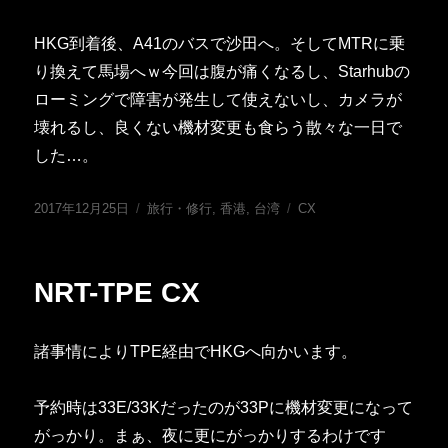
HKG到着後、A41のバスで沙田へ。そしてMTRに乗
り換えて馬場へｗ今回は腹が痛くなるし、Starhubの
ローミングで障害が発生して使えないし、カメラが
壊れるし、良くない機材変更も食らう散々な一日で
した…。
投
カ
タ
2017年12月25日
旅行・修行
,
香港
,
台湾
CX
稿
テ
グ
日:
ゴ
リ
NRT-TPE CX
ー
諸事情によりTPE経由でHKGへ向かいます。
予約時は33E/33Kだったのが33Pに機材変更になって
がっかり。まぁ、夜に更にがっかりするわけです