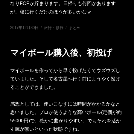
なりFOPが貯まります。日帰りも何回かあります
が、寝に行くだけのほうが多いかなｗ
投
カ
タ
2017年12月30日
旅行・修行
まとめ
稿
テ
グ
日:
ゴ
リ
マイボール購入後、初投げ
ー
マイボールを作ってから早く投げたくてウズウズし
ていました。そして名古屋へ行く前にようやく投げ
ることができました。
感想としては、使いこなすには時間がかかるかなと
思いました。プロが使うような高いボール(定価が約
55000円)で、確かに曲がりやすい。でもそれを活か
す腕が無いといった状態ですね。