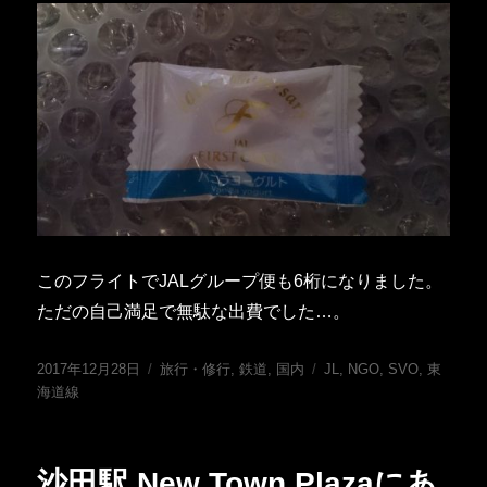
このフライトでJALグループ便も6桁になりました。
ただの自己満足で無駄な出費でした…。
投
カ
タ
2017年12月28日
旅行・修行
,
鉄道
,
国内
JL
,
NGO
,
SVO
,
東
稿
テ
グ
海道線
日:
ゴ
リ
ー
沙田駅 New Town Plazaにあ