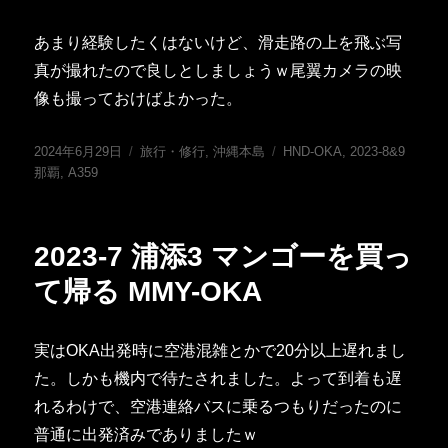
あまり経験したくはないけど、滑走路の上を飛ぶ写
真が撮れたので良しとしましょうｗ尾翼カメラの映
像も撮っておけばよかった。
投
カ
タ
2024年6月29日
旅行・修行
,
沖縄本島
HND-OKA
,
2023-8&9
稿
テ
グ
那覇
,
A359
日:
ゴ
リ
ー
2023-7 浦添3 マンゴーを買っ
て帰る MMY-OKA
実はOKA出発時に空港混雑とかで20分以上遅れまし
た。しかも機内で待たされました。よって到着も遅
れるわけで、空港連絡バスに乗るつもりだったのに
普通に出発済みでありましたｗ