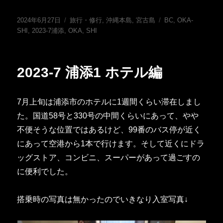
投
カ
タ
2024年6月27日
旅行・修行
,
沖縄本島
,
宮古島
BC
,
OKA-
稿
テ
グ
SHI
,
2023-7浦添
,
OKA
,
SHI
日:
ゴ
リ
ー
2023-7 浦添1 ホテル編
7月上旬は浦添市のホテルに1週間くらい滞在しまし
た。国道58号と330号の中間くらいにあって、やや
不便そうな位置ではあるけど、99番のバス停が近く
にあって空港から1本で行けます。そして近くにドラ
ッグストア、コンビニ、スーパーがあって過ごすの
に便利でした。
搭乗時の写真は無かったのでいきなり入室写真↓