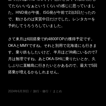
てたらいいなぁというくらいの感じに思っていまし
た。HND発が午後、ISG発が午前で2泊3日だったの
で、動けるのは実質中日だけでした。レンタカーを
予約してうろうろしていました。
さて来月は6回搭乗で約4800FOPの獲得予定です。
OKAとMMYですね。それと別用で北海道にも行きま
す。乗り鉄もしたいけど、半月ほど沖縄にいるので7
月は無理ですね。あとOKA-SHIに乗りたいとか、久
しぶりに某離島に行きたいとかあるので、最大で5回
搭乗が増えるかもしれません。
投
カ
タ
2024年6月30日
旅行・修行
まとめ
稿
テ
グ
日:
ゴ
リ