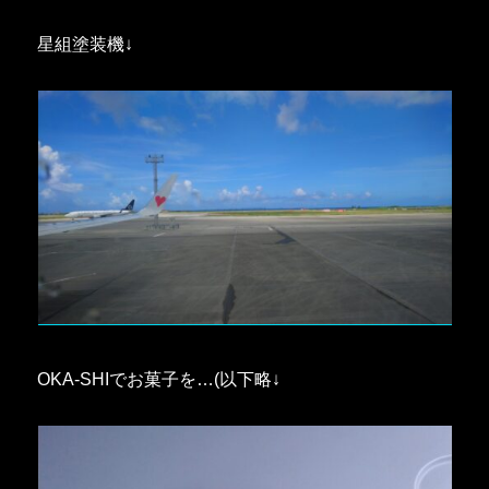
星組塗装機↓
OKA-SHIでお菓子を…(以下略↓