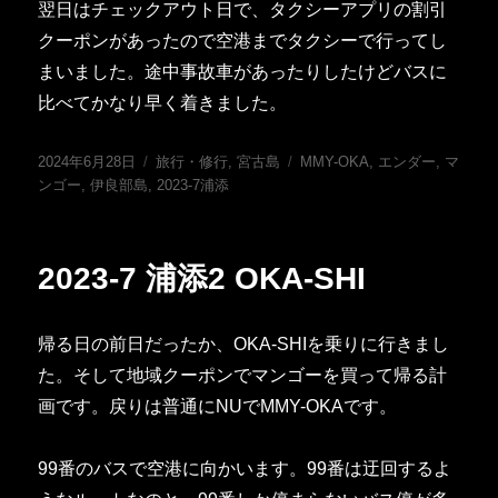
翌日はチェックアウト日で、タクシーアプリの割引
クーポンがあったので空港までタクシーで行ってし
まいました。途中事故車があったりしたけどバスに
比べてかなり早く着きました。
投
カ
タ
2024年6月28日
旅行・修行
,
宮古島
MMY-OKA
,
エンダー
,
マ
稿
テ
グ
ンゴー
,
伊良部島
,
2023-7浦添
日:
ゴ
リ
ー
2023-7 浦添2 OKA-SHI
帰る日の前日だったか、OKA-SHIを乗りに行きまし
た。そして地域クーポンでマンゴーを買って帰る計
画です。戻りは普通にNUでMMY-OKAです。
99番のバスで空港に向かいます。99番は迂回するよ