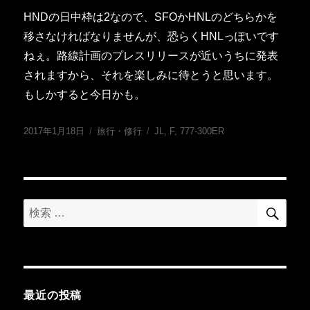
HNDの日中枠は2なので、SFOかHNLのどちらかを
移さなければなりませんが、恐らくHNLっぽいです
ねぇ。路線計画のプレスリリースが近いうちに発表
されますから、それを楽しみに待とうと思います。
もしかすると今日かも。
投
カ
タ
2017年1月18日
旅行・修行
JL
,
F
,
777-300ER
稿
テ
グ
日:
ゴ
リ
ー
検
検
索
索:
最近の投稿