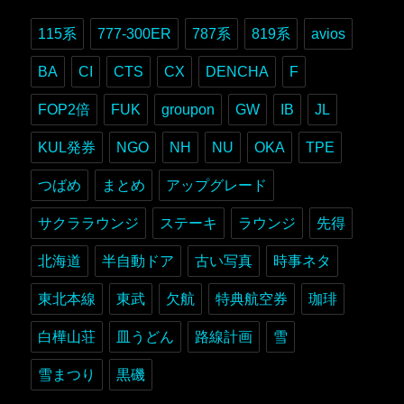
115系
777-300ER
787系
819系
avios
BA
CI
CTS
CX
DENCHA
F
FOP2倍
FUK
groupon
GW
IB
JL
KUL発券
NGO
NH
NU
OKA
TPE
つばめ
まとめ
アップグレード
サクララウンジ
ステーキ
ラウンジ
先得
北海道
半自動ドア
古い写真
時事ネタ
東北本線
東武
欠航
特典航空券
珈琲
白樺山荘
皿うどん
路線計画
雪
雪まつり
黒磯