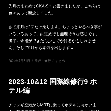
先月のまとめでOKA-SHIと書きましたが、こちらは
色々あって断念しました。
さて来月は2回だけ乗ります。ちょっとやるべき事が
いろいろあって、鉄道旅行も無理そうな感じです。
後半に余裕ができたら少しでかけるかもしれませ
ん。そして9月から本気を出しますｗ
投
カ
タ
2024年7月31日
旅行・修行
まとめ
稿
テ
グ
日:
ゴ
リ
2023-10&12 国際線修行9 ホ
ー
テル編
チャンギ空港からMRTに乗ってホテルに向かいま