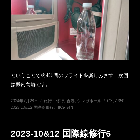
ということで約4時間のフライトを楽しみます。次回
は機内食編です。
投
カ
タ
2024年7月28日
旅行・修行
,
香港
,
シンガポール
CX
,
A350
,
稿
テ
グ
2023-10&12 国際線修行
,
HKG-SIN
日:
ゴ
リ
ー
2023-10&12 国際線修行6