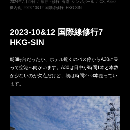
投
カ
タ
2024年7月29日
旅行・修行
,
香港
,
シンガポール
CX
,
A350
,
稿
テ
グ
機内食
,
2023-10&12 国際線修行
,
HKG-SIN
日:
ゴ
リ
ー
2023-10&12 国際線修行7
HKG-SIN
朝8時台だったか、ホテル近くのバス停からA30に乗
って空港へ向かいます。A30は日中が時間1本と本数
が少ないのが欠点だけど、朝は時間2～3本走ってい
ます。