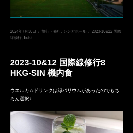
投
カ
タ
2024年7月30日
旅行・修行
,
シンガポール
2023-10&12 国際
稿
テ
グ
線修行
,
hotel
日:
ゴ
リ
ー
2023-10&12 国際線修行8
HKG-SIN 機内食
ウエルカムドリンクは緑バリウムがあったのでもち
ろん選択↓