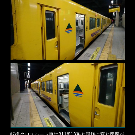
転換クロスシート車は811/813系と同様に窓と座席が