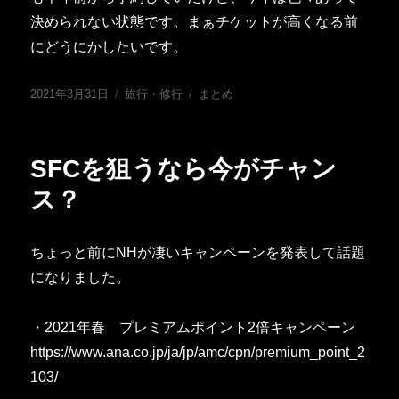
決められない状態です。まぁチケットが高くなる前
にどうにかしたいです。
投
カ
タ
2021年3月31日
旅行・修行
まとめ
稿
テ
グ
日:
ゴ
リ
SFCを狙うなら今がチャン
ー
ス？
ちょっと前にNHが凄いキャンペーンを発表して話題
になりました。
・2021年春 プレミアムポイント2倍キャンペーン
https://www.ana.co.jp/ja/jp/amc/cpn/premium_point_2
103/