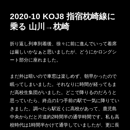
日:
ゴ
リ
2020-10 KOJ8 指宿枕崎線に
ー
乗る 山川→枕崎
折り返し列車到着後、徐々に前に進んでいって着席
は厳しいかなぁと思いましたが、どうにかロングシ
ート部分に座れました。
まだ外は暗いので車窓は楽しめず、朝早かったので
眠ってしまいました。それなりに時間が経ってもま
だ高校生集団がいました。どこで降りるのだろうと
思っていたら、終点の1つ手前の駅で一気に降りてい
きました。調べたら駅近くに高校があって、鹿児島
中央からだと片道約2時間半の通学時間です。私も高
校時代は1時間半かけて通学していましたが、更に長