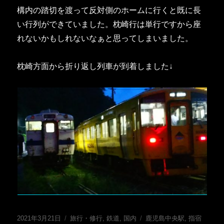
構内の踏切を渡って反対側のホームに行くと既に長
い行列ができていました。枕崎行は単行ですから座
れないかもしれないなぁと思ってしまいました。
枕崎方面から折り返し列車が到着しました↓
投
カ
タ
2021年3月21日
旅行・修行
,
鉄道
,
国内
鹿児島中央駅
,
指宿