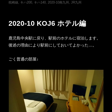
稿
テ
グ
枕崎線
,
キハ200
,
キハ140
,
2020-10南九州
,
JR九州
日:
ゴ
リ
ー
2020-10 KOJ6 ホテル編
鹿児島中央駅に戻り、駅前のホテルに宿泊します。
後述の理由により駅前にしておいてよかった…。
ごく普通の部屋↓