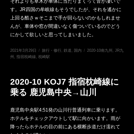
それよりも草木が車体に当たりまくって音が凄いで
す。JR四国の牟岐線もそうでしたが、それを遙かに
上回る酷さｗそこまで手が回らないのかもしれませ
んが、車体や窓が間違いなく傷ついているのでどう
にかして欲しいと思ってしまいました。
投
カ
タ
2021年3月29日
旅行・修行
,
鉄道
,
国内
2020-10南九州
,
JR九
稿
テ
グ
州
,
指宿枕崎線
,
枕崎駅
日:
ゴ
リ
ー
2020-10 KOJ7 指宿枕崎線に
乗る 鹿児島中央→山川
鹿児島中央駅4:51発の山川行普通列車に乗ります。
ホテルをチェックアウトして駅に向かいます。雨が
降ったらホテルの目の前にある横断歩道だけ濡れて