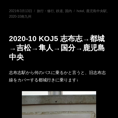
投
カ
タ
2021年3月13日
旅行・修行
,
鉄道
,
国内
hotel
,
鹿児島中央駅
,
稿
テ
グ
2020-10南九州
日:
ゴ
リ
ー
2020-10 KOJ5 志布志→都城
→吉松→隼人→国分→鹿児島
中央
志布志駅から何のバスに乗るかと言うと、旧志布志
線をカバーする都城行きに乗ります↓