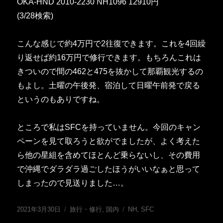
OKA-HND 2010-2230 NH1096 12910円
(3/28検索)
こんな感じで約4万円で2往復できます。これを4回繰
り返せば約16万円で修行できます。もちろんこれは
きついので間の462と475を抜かして那覇観光するの
もよし。土曜の午後発、宿泊して日曜午前発で戻る
というのもありですね。
ところで私はSFCを持っていません。今回のキャン
ペーンを見て取ろうと欲がでましたが、よく考えた
ら他の星組を含めてほとんど乗らないし、その費用
で沖縄でダラダラ過ごしたほうがいいなぁと思って
しまったので見送りました…。
投
カ
タ
2021年3月30日
旅行・修行
,
国内
NH
,
SFC
稿
テ
グ