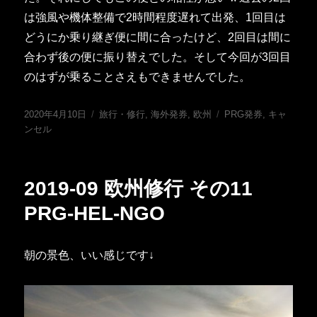
は強風や機体整備で2時間程度遅れて出発、1回目は
どうにか乗り継ぎ便に間に合ったけど、2回目は間に
合わず後の便に振り替えでした。そして今回が3回目
のはずが乗ることさえもできませんでした。
投
カ
タ
2020年4月10日
旅行・修行
,
海外発券
,
欧州
PRG発券
,
キャ
稿
テ
グ
ンセル
日:
ゴ
リ
ー
2019-09 欧州修行 その11
PRG-HEL-NGO
朝の景色、いい感じです↓