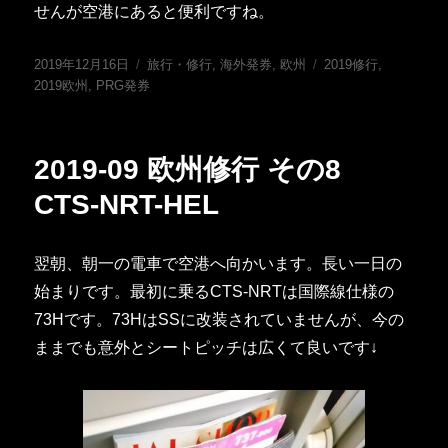
せんが空港にあると便利ですね。
投
カ
タ
2019年12月16日
旅行・修行
,
海外発券
,
欧州
2019修行
,
稿
テ
グ
2019欧州
,
PRG発券
日:
ゴ
リ
ー
2019-09 欧州修行 その8
CTS-NRT-HEL
翌朝、朝一の電車で空港へ向かいます。長い一日の
始まりです。最初に乗るCTS-NRTは国際線仕様の
73Hです。73HはSSに改装されていませんが、今の
ままでも意外とシートピッチは広くて良いです↓