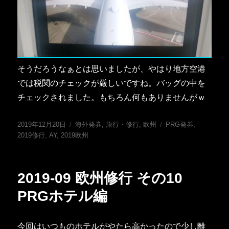
そうだろうなぁとは思いましたが、やはり地方空港
では税関のチェックが厳しいですね。バッグの中を
チェックされました。もちろん何もありませんがｗ
投
カ
タ
2019年12月20日
海外発券
,
旅行・修行
,
欧州
PRG発券
,
稿
テ
グ
2019修行
,
AY
,
2019欧州
日:
ゴ
リ
ー
2019-09 欧州修行 その10
PRGホテル編
今回はいつものホテルがやたら高かったので少し離