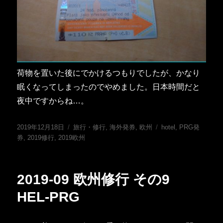
荷物を置いた後にでかけるつもりでしたが、かなり
眠くなってしまったのでやめました。日本時間だと
夜中ですからね…。
投
カ
タ
2019年12月18日
旅行・修行
,
海外発券
,
欧州
hotel
,
PRG発
稿
テ
グ
券
,
2019修行
,
2019欧州
日:
ゴ
リ
ー
2019-09 欧州修行 その9
HEL-PRG