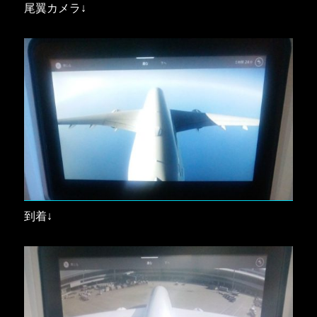
尾翼カメラ↓
到着↓