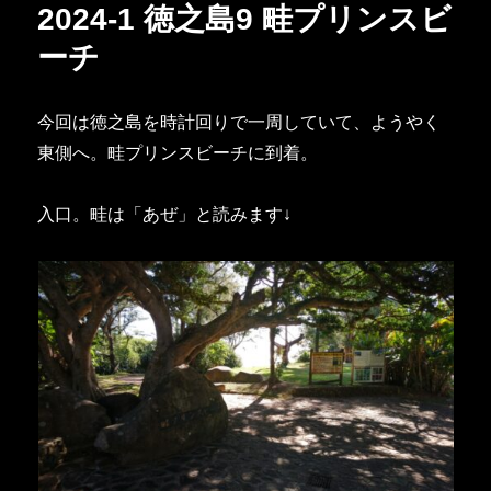
2024-1 徳之島9 畦プリンスビ
ー
ーチ
今回は徳之島を時計回りで一周していて、ようやく
東側へ。畦プリンスビーチに到着。
入口。畦は「あぜ」と読みます↓