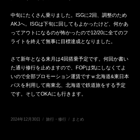
中旬にたくさん乗りました。ISGに2回、調整のため
AKJへ。ISGは下旬に回してもよかったけど、何かあ
ってアウトになるのが怖かったので12/20に全てのフ
ライトを終えて無事に目標達成となりました。
さて新年となる来月は4回搭乗予定です。何回か書い
た通り修行を止めますので、FOPは気にしなくてよ
いので全部プロモーション運賃ですｗ北海道&東日本
パスを利用して南東北、北海道で鉄道旅をする予定
です。そしてOKAにも行きます。
投
カ
タ
2024年12月30日
旅行・修行
まとめ
稿
テ
グ
日:
ゴ
リ