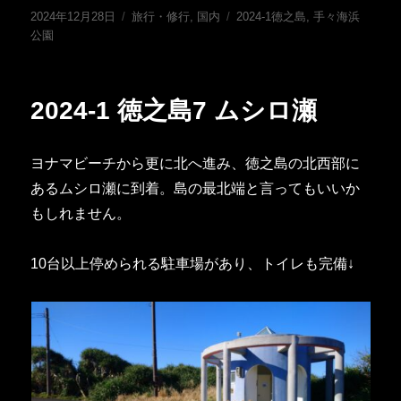
投
カ
タ
2024年12月28日
旅行・修行
,
国内
2024-1徳之島
,
手々海浜
稿
テ
グ
公園
日:
ゴ
リ
ー
2024-1 徳之島7 ムシロ瀬
ヨナマビーチから更に北へ進み、徳之島の北西部に
あるムシロ瀬に到着。島の最北端と言ってもいいか
もしれません。
10台以上停められる駐車場があり、トイレも完備↓