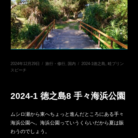
投
カ
タ
2024年12月29日
旅行・修行
,
国内
2024-1徳之島
,
畦プリン
稿
テ
グ
スビーチ
日:
ゴ
リ
ー
2024-1 徳之島8 手々海浜公園
ムシロ瀬から東へちょっと進んだところにある手々
海浜公園へ。海浜公園っていうくらいだから夏は賑
わうのでしょう。