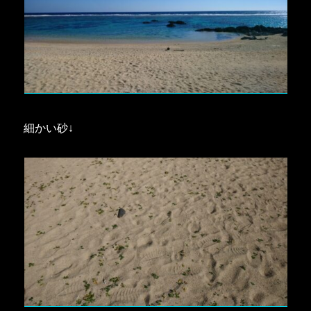
細かい砂↓