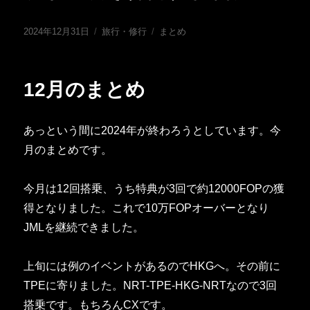
投
カ
タ
2024年12月31日
旅行・修行
まとめ
稿
テ
グ
日:
ゴ
リ
12月のまとめ
ー
あっという間に2024年が終わろうとしています。今
月のまとめです。
今月は12回搭乗、うち特典が3回で約12000FOPの獲
得となりました。これで10万FOPオーバーとなり
JMLを継続できました。
上旬には例のイベントがあるのでHKGへ。その前に
TPEに寄りました。NRT-TPE-HKG-NRTなので3回
搭乗です。もちろんCXです。