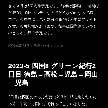
さて来月は5回搭乗予定です。前半は那覇に一週間ほ
ど滞在して狭いホテルなのでどうなのかなって感じ
です。滞在中に天気と気分次第だけど更にフライト
が増える可能性があります。後半は国際線でいつも
のところに行く予定です。
投
カ
タ
2024年3月31日
旅行・修行
まとめ
稿
テ
グ
日:
ゴ
リ
2023-5 四国8 グリーン紀行2
ー
日目 徳島→高松→児島→岡山
→児島
2日目は四国のきっぷだけど213と115に乗りたくな
って、午前中は岡山まで行ってしまいました。