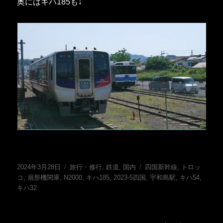
奥にはキハ185も↓
投
カ
タ
2024年3月28日
旅行・修行
,
鉄道
,
国内
四国新幹線
,
トロッ
稿
テ
グ
コ
,
扇形機関庫
,
N2000
,
キハ185
,
2023-5四国
,
宇和島駅
,
キハ54
,
日:
ゴ
キハ32
リ
ー