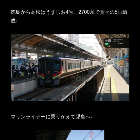
徳島から高松はうずしお4号。2700系で堂々の5両編
成↓
マリンライナーに乗りかえて児島へ↓