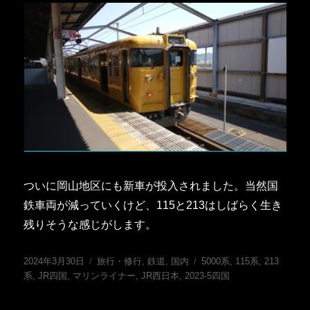
ついに岡山地区にも新車が投入されました。当然国
鉄車両が減っていくけど、115と213はしばらく生き
残りそうな感じがします。
投
カ
タ
2024年3月30日
旅行・修行
,
鉄道
,
国内
5000系
,
115系
,
213
稿
テ
グ
系
,
JR四国
,
マリンライナー
,
JR西日本
,
2023-5四国
日:
ゴ
リ