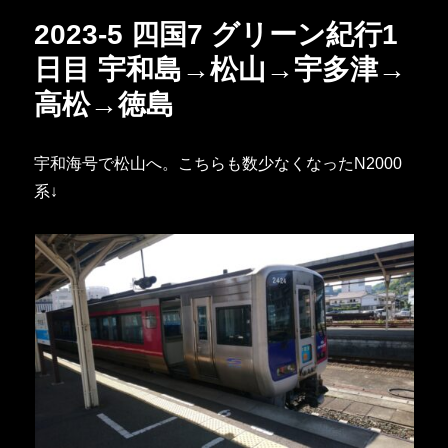
ー
2023-5 四国7 グリーン紀行1
日目 宇和島→松山→宇多津→
高松→徳島
宇和海号で松山へ。こちらも数少なくなったN2000
系↓