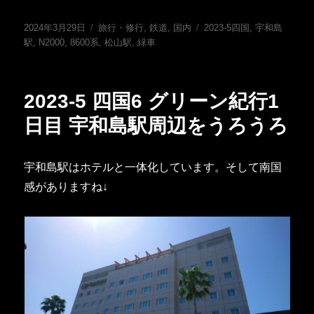
投
カ
タ
2024年3月29日
旅行・修行
,
鉄道
,
国内
2023-5四国
,
宇和島
稿
テ
グ
駅
,
N2000
,
8600系
,
松山駅
,
緑車
日:
ゴ
リ
ー
2023-5 四国6 グリーン紀行1
日目 宇和島駅周辺をうろうろ
宇和島駅はホテルと一体化しています。そして南国
感がありますね↓