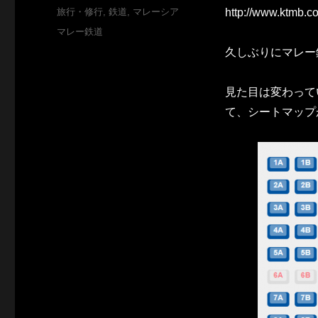
稿
カ
旅行・修行
,
鉄道
,
マレーシア
http://www.ktmb.c
日:
テ
タ
マレー鉄道
ゴ
グ
久しぶりにマレー
リ
ー
見た目は変わって
て、シートマップ