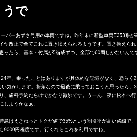
ようで
ばスーパーあずさ号用の車両ですね。昨年末に新型車両E353系が
イヤ改正で全てこれに置き換えられるようです。置き換えられ
思ったら、基本・付属が5編成ずつ、全部で60両しかないんで
から24年、乗ったことはありますが具体的な記憶がなく、恐らく2
ない気がします。折角なので最後に乗っておこうと思ったら、3
り、歯科予約だらけでかなり微妙です。うーん、夜に松本へ行
にしようかなぁ。
特急はえきねっとトクだ値で35%という割引率が高い路線で、
も9000円程度です。行くならこれを利用ですね。