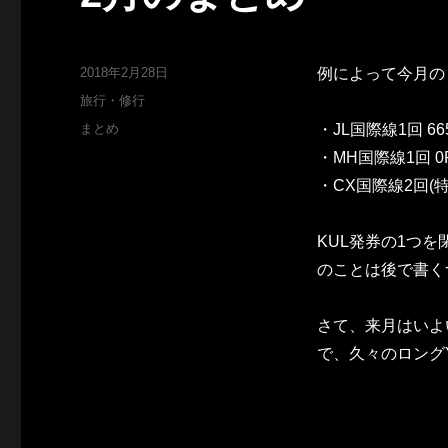
投
2018年2月28日
例によって今月の
稿
カ
旅行・修行
日:
テ
タ
まとめ
・JL国際線1回 66
ゴ
グ
・MH国際線1回 0
リ
ー
・CX国際線2回(特
KUL発券の1つ
のことは後で書く
さて、来月はいよ
で、久々のロング