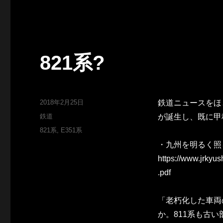
821系?
投
2018年2月25日
鉄道ニュースをほ
稿
カ
鉄道
が誕生し、既に甲
日:
テ
タ
821系
,
E351系
ゴ
グ
・九州を明るく照
リ
ー
https://www.jrkyu
.pdf
「老朽化した車両
か。811系も古