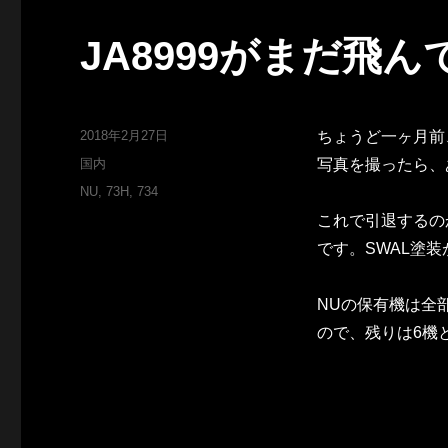
JA8999がまだ飛ん
投
2018年2月27日
ちょうど一ヶ月前、O
稿
カ
国内
写真を撮ったら、
日:
テ
タ
NU
,
73H
,
734
ゴ
グ
これで引退するの
リ
ー
です。SWAL塗
NUの保有機は全部
ので、残りは6機