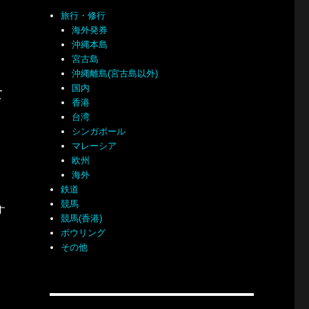
旅行・修行
海外発券
沖縄本島
宮古島
沖縄離島(宮古島以外)
国内
て
香港
台湾
シンガポール
マレーシア
欧州
海外
鉄道
競馬
す
競馬(香港)
ボウリング
その他