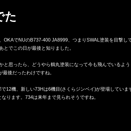
でた
KAでNUのB737-400 JA8999、つまりSWAL塗装を目撃し
あとでこの日が最後と知りました。
かと思ったら、どうやら鶴丸塗装になって今も飛んでいるよう
装が最後だったわけですね。
で12機、新しい73Hは6機目(さくらジンベイ)が登場していま
となります。734は来年まで見られそうですね。