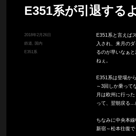
E351系が引退する
投
2018年2月26日
E351系と言え
稿
カ
鉄道
,
国内
入され、来月のダ
日:
テ
タ
E351系
るのが早いなぁと
ゴ
グ
ねぇ。
リ
ー
E351系は登場
～3回しか乗って
月は欧州に行った
って、翌朝戻る…
ちなみに中央本線
新宿～松本往復で