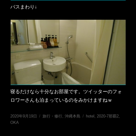
バスまわり↓
寝るだけなら十分なお部屋です。ツイッターのフォ
ロワーさんも泊まっているのをみかけますねｗ
投
カ
タ
2020年9月19日
旅行・修行
,
沖縄本島
hotel
,
2020-7那覇2
,
稿
テ
グ
OKA
日:
ゴ
リ