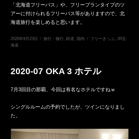
「北海道フリーパス」や、フリープランタイプのツ
アーに付けられるフリーパス等がありますので、北
海道旅行を楽しめると思います。
投
カ
タ
2020年9月23日
旅行・修行
,
鉄道
,
国内
フリーきっぷ
,
JR北
稿
テ
グ
海道
日:
ゴ
リ
ー
2020-07 OKA 3 ホテル
7月3回目の那覇、今回は有名なホテルですねｗ
シングルルームの予約でしたが、ツインになりまし
た。