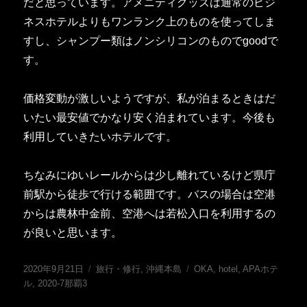
だと思っています。アメニティグッズは通常のビジ
ネスホテルよりもワンランク上のものを使ってしま
すし、シャンプー類はノンシリコンのものでgoodで
す。
価格変動が激しいようですが、私が泊まるときはだ
いたい最安値でかなり安く泊まれています。今後も
利用していきたいホテルです。
ちなみにゆいレールからは少し離れているけど県庁
前駅から徒歩で行ける範囲です。バスの場合は空港
からは農林中金前、空港へは若松入口を利用するの
が良いと思います。
投
カ
タ
2020年9月21日
旅行・修行
,
沖縄本島
OKA
,
hotel
,
APAホテ
稿
テ
グ
ル
,
2020-7那覇3
日:
ゴ