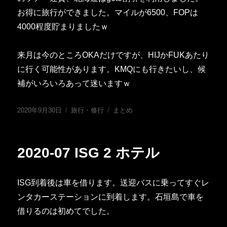
お得に旅行ができました。マイルが6500、FOPは
4000程度貯まりましたｗ
来月は今のところOKAだけですが、HIJかFUKあたり
に行く可能性があります。KMQにも行きたいし、候
補がいろいろあって迷いますｗ
投
カ
タ
2020年9月30日
旅行・修行
まとめ
稿
テ
グ
日:
ゴ
リ
2020-07 ISG 2 ホテル
ー
ISG到着後は車を借ります。送迎バスに乗ってすぐレ
ンタカーステーションに到着します。石垣島で車を
借りるのは初めてでした。