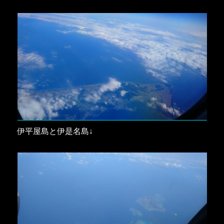
伊平屋島と伊是名島↓