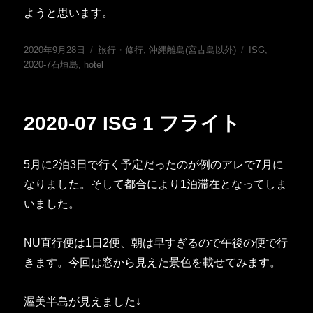
ようと思います。
投
カ
タ
2020年9月28日
旅行・修行
,
沖縄離島(宮古島以外)
ISG
,
稿
テ
グ
2020-7石垣島
,
hotel
日:
ゴ
リ
ー
2020-07 ISG 1 フライト
5月に2泊3日で行く予定だったのが例のアレで7月に
なりました。そして都合により1泊滞在となってしま
いました。
NU直行便は1日2便、朝は早すぎるので午後の便で行
きます。今回は窓から見えた景色を載せてみます。
渥美半島が見えました↓