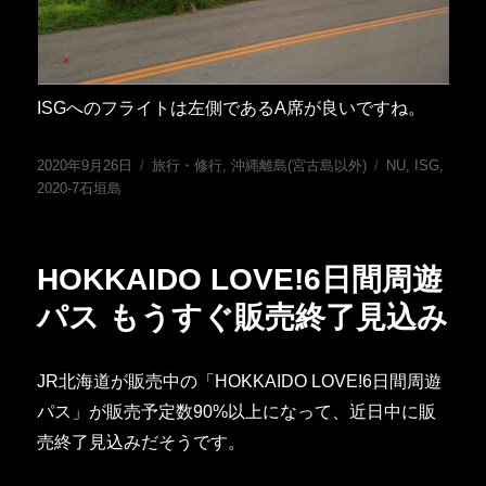
ISGへのフライトは左側であるA席が良いですね。
投
カ
タ
2020年9月26日
旅行・修行
,
沖縄離島(宮古島以外)
NU
,
ISG
,
稿
テ
グ
2020-7石垣島
日:
ゴ
リ
ー
HOKKAIDO LOVE!6日間周遊
パス もうすぐ販売終了見込み
JR北海道が販売中の「HOKKAIDO LOVE!6日間周遊
パス」が販売予定数90%以上になって、近日中に販
売終了見込みだそうです。