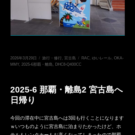
投
カ
タ
2026年3月29日
旅行・修行
,
宮古島
RAC
,
ゆいレール
,
OKA-
稿
テ
グ
MMY
,
2025-6那覇・離島
,
DHC8-Q400CC
日:
ゴ
リ
ー
2025-6 那覇・離島2 宮古島へ
日帰り
今回の滞在中に宮古島へは3回も行くことになります
ｗいつものように宮古島に泊まりたかったけど、ホ
テルもレンタカーもお高くなってしまったので那覇