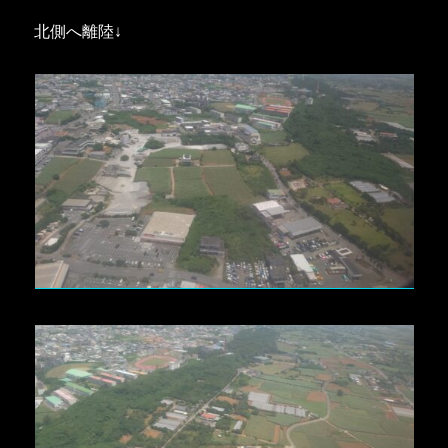
北側へ離陸↓