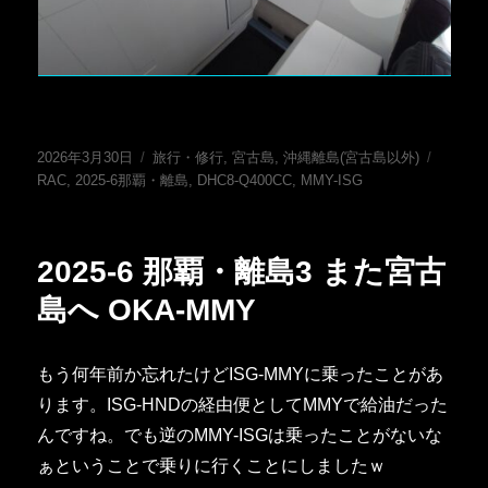
投
カ
タ
2026年3月30日
旅行・修行
,
宮古島
,
沖縄離島(宮古島以外)
稿
テ
グ
RAC
,
2025-6那覇・離島
,
DHC8-Q400CC
,
MMY-ISG
日:
ゴ
リ
ー
2025-6 那覇・離島3 また宮古
島へ OKA-MMY
もう何年前か忘れたけどISG-MMYに乗ったことがあ
ります。ISG-HNDの経由便としてMMYで給油だった
んですね。でも逆のMMY-ISGは乗ったことがないな
ぁということで乗りに行くことにしましたｗ