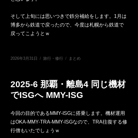
そして上旬には思いつきで鉄分補給をします。1月は
博多から鉄道で戻ったので、今度は札幌から鉄道で
戻ってこようとｗ
投
カ
タ
2026年3月31日
旅行・修行
まとめ
稿
テ
グ
日:
ゴ
リ
2025-6 那覇・離島4 同じ機材
ー
でISGへ MMY-ISG
今回の目的であるMMY-ISGに搭乗します。機材運用
はOKA-MMY-TRA-MMY-ISGなので、TRA往復する修
行僧もいたでしょうｗ