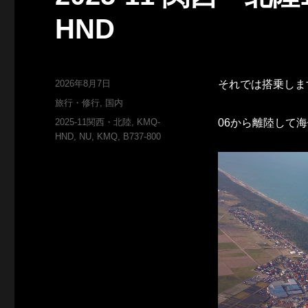
HND
投
2026年8月7日
それでは搭乗しま
稿
カ
旅行・修行
,
国内
日:
テ
タ
2025-11関西・北陸
,
KMQ-
06から離陸して海
ゴ
グ
HND
,
NU
,
KMQ
,
B737-800
リ
ー