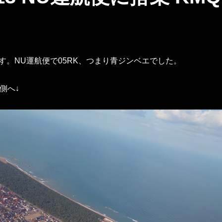
す。NU運航便で05RK、つまり青ジンベエでした。
側へ↓