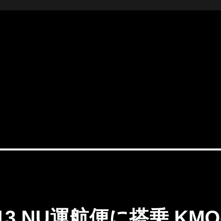
陸13 NU運航便に搭乗 KMQ