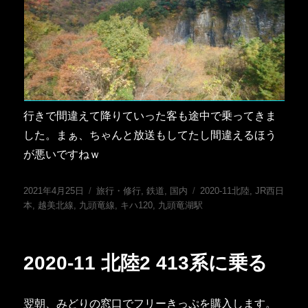
行きで間違えて降りていった客も途中で乗ってきま
した。まぁ、ちゃんと放送もしてたし間違えるほう
が悪いですねｗ
投
カ
タ
2021年4月25日
旅行・修行
,
鉄道
,
国内
2020-11北陸
,
JR西日
稿
テ
グ
本
,
越美北線
,
九頭竜線
,
キハ120
,
九頭竜湖駅
日:
ゴ
リ
ー
2020-11 北陸2 413系に乗る
翌朝、みどりの窓口でフリーきっぷを購入します。