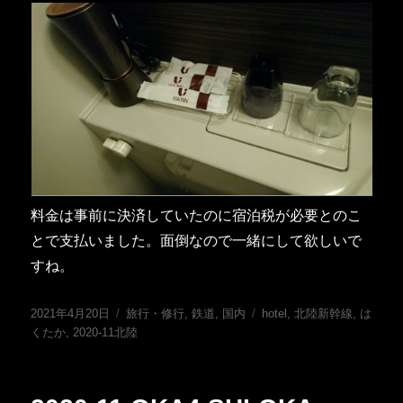
料金は事前に決済していたのに宿泊税が必要とのこ
とで支払いました。面倒なので一緒にして欲しいで
すね。
投
カ
タ
2021年4月20日
旅行・修行
,
鉄道
,
国内
hotel
,
北陸新幹線
,
は
稿
テ
グ
くたか
,
2020-11北陸
日:
ゴ
リ
ー