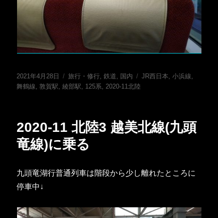
投
カ
タ
2021年4月28日
旅行・修行
,
鉄道
,
国内
JR西日本
,
小浜線
,
稿
テ
グ
舞鶴線
,
敦賀駅
,
綾部駅
,
125系
,
2020-11北陸
日:
ゴ
リ
ー
2020-11 北陸3 越美北線(九頭
竜線)に乗る
九頭竜湖行普通列車は階段から少し離れたところに
停車中↓