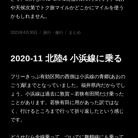
や天候次第でトク旅マイルかどこかにマイルを使う
かもしれません。
投
カ
タ
2021年4月30日
旅行・修行
まとめ
稿
テ
グ
日:
ゴ
リ
2020-11 北陸4 小浜線に乗る
ー
フリーきっぷ有効区間の西側は小浜線の青郷(あおの
ごう)駅までとなっていました。福井県内だからでし
ょう。小浜線は過去に敦賀～若狭有田間だけ乗った
ことがあります。若狭有田に用があった訳ではな
く、行けるところまで行って折り返したという感じ
です。
どうせなら全線乗って、ついでに舞鶴線にも乗って