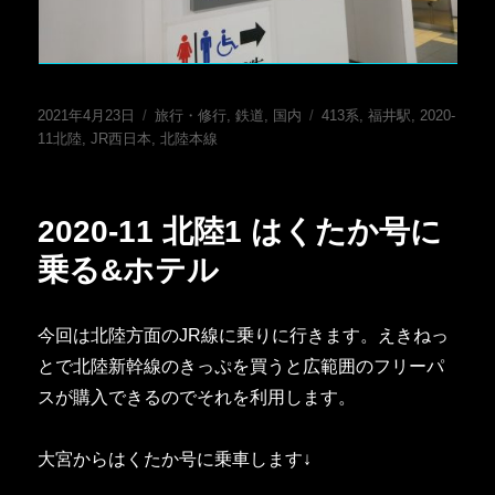
投
カ
タ
2021年4月23日
旅行・修行
,
鉄道
,
国内
413系
,
福井駅
,
2020-
稿
テ
グ
11北陸
,
JR西日本
,
北陸本線
日:
ゴ
リ
ー
2020-11 北陸1 はくたか号に
乗る&ホテル
今回は北陸方面のJR線に乗りに行きます。えきねっ
とで北陸新幹線のきっぷを買うと広範囲のフリーパ
スが購入できるのでそれを利用します。
大宮からはくたか号に乗車します↓