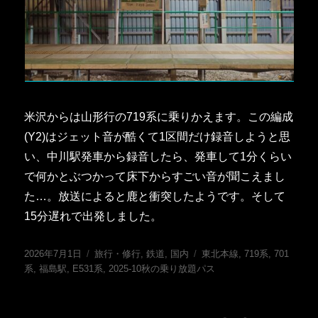
米沢からは山形行の719系に乗りかえます。この編成
(Y2)はジェット音が酷くて1区間だけ録音しようと思
い、中川駅発車から録音したら、発車して1分くらい
で何かとぶつかって床下からすごい音が聞こえまし
た…。放送によると鹿と衝突したようです。そして
15分遅れで出発しました。
投
カ
タ
2026年7月1日
旅行・修行
,
鉄道
,
国内
東北本線
,
719系
,
701
稿
テ
グ
系
,
福島駅
,
E531系
,
2025-10秋の乗り放題パス
日:
ゴ
リ
ー