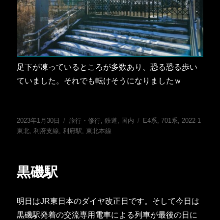
足下が凍っているところが多数あり、恐る恐る歩い
ていました。それでも転けそうになりましたｗ
投
カ
タ
2023年1月30日
旅行・修行
,
鉄道
,
国内
E4系
,
701系
,
2022-1
稿
テ
グ
東北
,
利府支線
,
利府駅
,
東北本線
日:
ゴ
リ
ー
黒磯駅
明日はJR東日本のダイヤ改正日です。そして今日は
黒磯駅発着の交流専用電車による列車が最後の日に