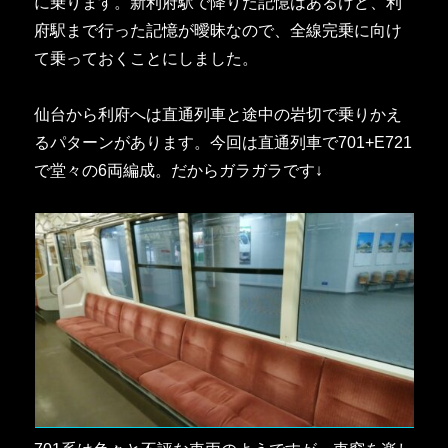
に乗ります。新利府駅で降りた記憶はあるけど、利
府駅まで行った記憶が曖昧なので、全線完乗に向け
て乗っておくことにしました。
仙台から利府へは直通列車と途中の岩切で乗りかえ
るパターンがあります。今回は直通列車で701+E721
で堂々の6両編成。だからガラガラです↓