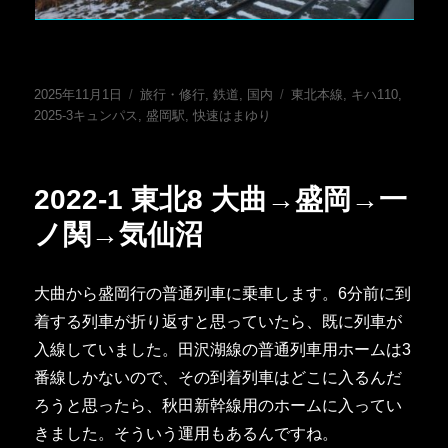
投
カ
タ
2025年11月1日
旅行・修行
,
鉄道
,
国内
東北本線
,
キハ110
,
稿
テ
グ
2025-3キュンパス
,
盛岡駅
,
快速はまゆり
日:
ゴ
リ
ー
2022-1 東北8 大曲→盛岡→一
ノ関→気仙沼
大曲から盛岡行の普通列車に乗車します。6分前に到
着する列車が折り返すと思っていたら、既に列車が
入線していました。田沢湖線の普通列車用ホームは3
番線しかないので、その到着列車はどこに入るんだ
ろうと思ったら、秋田新幹線用のホームに入ってい
きました。そういう運用もあるんですね。