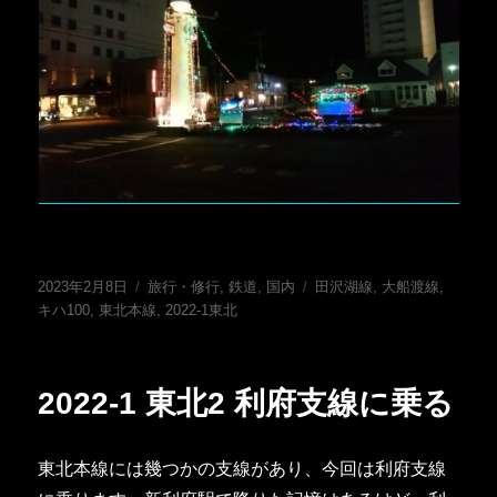
投
カ
タ
2023年2月8日
旅行・修行
,
鉄道
,
国内
田沢湖線
,
大船渡線
,
稿
テ
グ
キハ100
,
東北本線
,
2022-1東北
日:
ゴ
リ
ー
2022-1 東北2 利府支線に乗る
東北本線には幾つかの支線があり、今回は利府支線