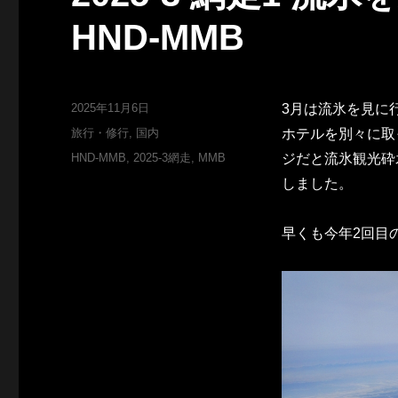
HND-MMB
投
2025年11月6日
3月は流氷を見に
稿
カ
旅行・修行
,
国内
ホテルを別々に取
日:
テ
タ
HND-MMB
,
2025-3網走
,
MMB
ジだと流氷観光砕
ゴ
グ
しました。
リ
ー
早くも今年2回目の