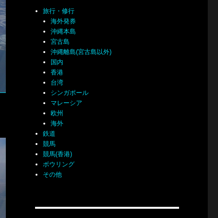
旅行・修行
海外発券
沖縄本島
宮古島
沖縄離島(宮古島以外)
国内
香港
台湾
シンガポール
マレーシア
欧州
海外
鉄道
競馬
競馬(香港)
ボウリング
その他