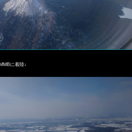
MMBに着陸↓