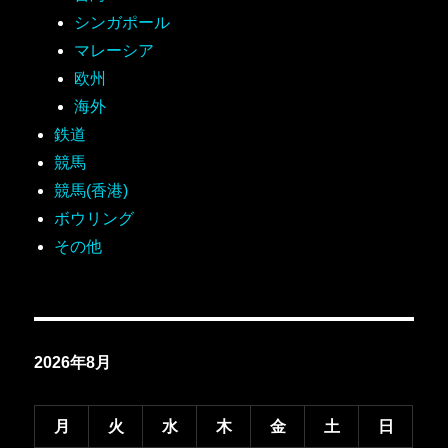
シンガポール
マレーシア
欧州
海外
鉄道
競馬
競馬(香港)
ボウリング
その他
2026年8月
月
火
水
木
金
土
日