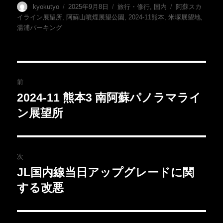
投
投
カ
タ
kyokutyo
2025年9月8日
旅行・修行
,
国内
阿蘇スカ
稿
稿
テ
グ
イライン展望所
,
阿蘇山噴煙展望公園
,
2024-11熊本
,
米塚展望地
,
者
日:
ゴ
湯浦パーキング
リ
ー
投
前
稿
2024-11 熊本3 南阿蘇パノラマライ
前
の
ン展望所
ナ
投
ビ
稿:
ゲ
次
JL国内線当日アップグレードに関
次
ー
の
する改悪
シ
投
稿:
ョ