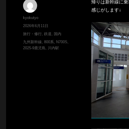
帰りは新幹線に乗
感じがします↓
投
kyokutyo
稿
投
2026年6月11日
者
稿
カ
旅行・修行
,
鉄道
,
国内
日:
テ
タ
九州新幹線
,
800系
,
N700S
,
ゴ
グ
2025-9鹿児島
,
川内駅
リ
ー