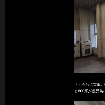
さくら号に乗車。
と800系が鹿児