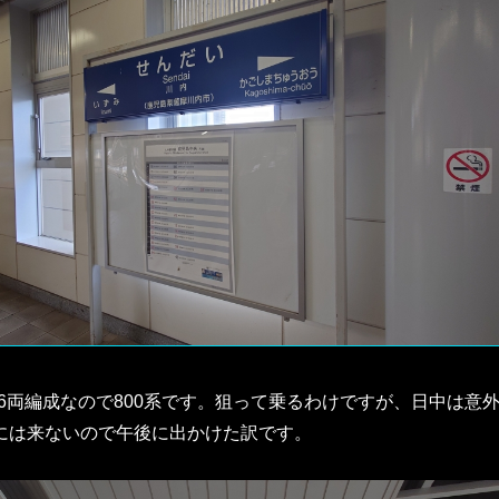
6両編成なので800系です。狙って乗るわけですが、日中は意
島には来ないので午後に出かけた訳です。