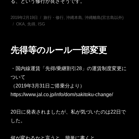
る、という修行が良さそうです。
投
カ
2019年2月19日
旅行・修行
,
沖縄本島
,
沖縄離島(宮古島以外)
稿
タ
テ
OKA
,
先得
,
ISG
日:
グ
ゴ
リ
ー
先得等のルール一部変更
・国内線運賃「先得/乗継割引28」の運賃制度変更に
ついて
（2019年3月31日ご搭乗分より）
https://www.jal.co.jp/info/dom/sakitoku-change/
20日に発表されましたが、私が気づいたのは22日で
した。
何が変わるかと言うと、簡単に書くと…