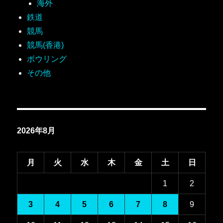
海外
鉄道
競馬
競馬(香港)
ボウリング
その他
2026年8月
月
火
水
木
金
土
日
1
2
3
4
5
6
7
8
9