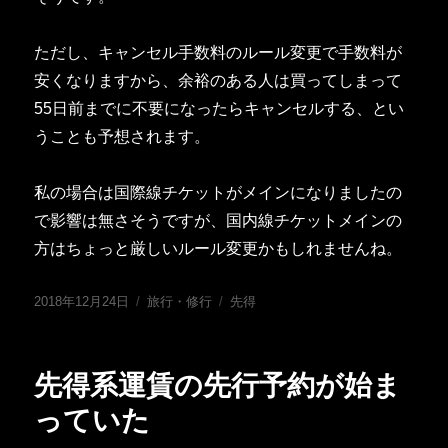
ただし、キャンセル手数料のルール変更で手数料が
安くなりますから、余裕のある人は買ってしまって
55日前までに不要になったらキャンセルする、とい
うことも予想されます。
私の場合は国際線チケットがメインになりましたの
で影響は無さそうですが、国内線チケットメインの
方はちょっと厳しいルール変更かもしれませんね。
投
カ
タ
2018年12月24日
旅行・修行
先得
稿
テ
グ
日:
ゴ
リ
先得系運賃の先行予約が始ま
ー
っていた