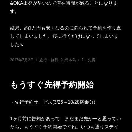
&OKA出発が早いので滞在時間が減ることになりま
す。
結局、約1万円も安くなるのに釣られて予約を作り直
してしまいました。寝に行くだけになってしまいま
したｗ
投
カ
タ
2017年7月2日
旅行・修行
,
沖縄本島
JL
,
先得
稿
テ
グ
日:
ゴ
リ
もうすぐ先得予約開始
ー
・先行予約サービス(3/26～10/28搭乗分)
1ヶ月前に告知があって、まだまだ先かーと思ってい
たら、もうすぐ予約開始ですね。いつも通りステイ