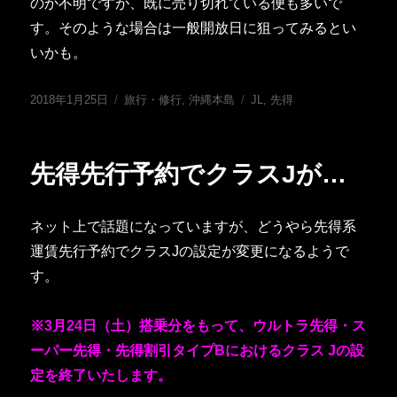
のか不明ですが、既に売り切れている便も多いで
す。そのような場合は一般開放日に狙ってみるとい
いかも。
投
カ
タ
2018年1月25日
旅行・修行
,
沖縄本島
JL
,
先得
稿
テ
グ
日:
ゴ
リ
先得先行予約でクラスJが…
ー
ネット上で話題になっていますが、どうやら先得系
運賃先行予約でクラスJの設定が変更になるようで
す。
※3月24日（土）搭乗分をもって、ウルトラ先得・ス
ーパー先得・先得割引タイプBにおけるクラス Jの設
定を終了いたします。