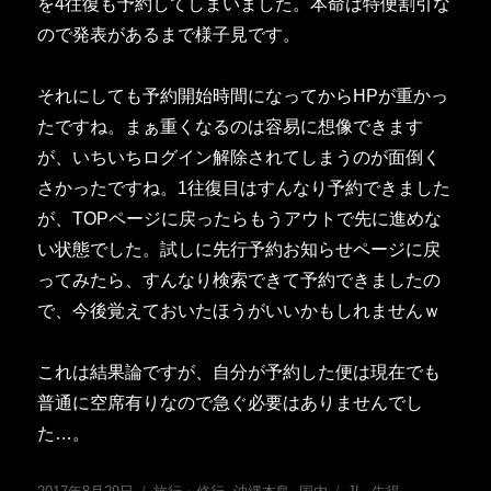
を4往復も予約してしまいました。本命は特便割引な
ので発表があるまで様子見です。
それにしても予約開始時間になってからHPが重かっ
たですね。まぁ重くなるのは容易に想像できます
が、いちいちログイン解除されてしまうのが面倒く
さかったですね。1往復目はすんなり予約できました
が、TOPページに戻ったらもうアウトで先に進めな
い状態でした。試しに先行予約お知らせページに戻
ってみたら、すんなり検索できて予約できましたの
で、今後覚えておいたほうがいいかもしれませんｗ
これは結果論ですが、自分が予約した便は現在でも
普通に空席有りなので急ぐ必要はありませんでし
た…。
投
カ
タ