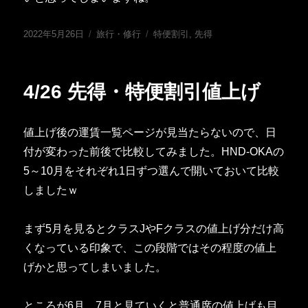
投
カ
タ
2022年5月26日
旅行・修行
特便割引
,
先得
稿
テ
グ
日:
ゴ
リ
4/26 先得・特便割引値上げ
ー
値上げ後の運賃一覧ページが見当たらないので、日
付が変わった前後で比較してみました。HND-OKAの
5～10月をそれぞれ1日ずつ選んで開いておいて比較
しましたｗ
まず5月を見るとクラスJやFクラスの値上げ分だけ高
くなっている印象で、この段階ではその程度の値上
げかと思ってしまいました。
ところが6月、7月と見ていくと普通席の値上げも目