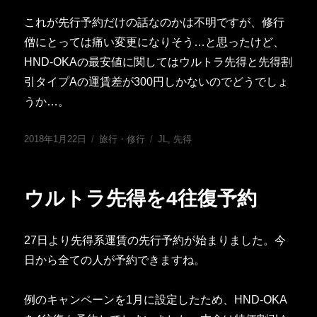
これが先行予約だけの話なのかは不明ですが、修行
僧にとっては痛い変更になりそう…と思ったけど、
HND-OKAの最安値に関してはウルトラ先得と先得割
引タイプAの運賃差が300円しかないのでどうでしょ
うか…。
投
カ
タ
2018年1月22日
旅行・修行
JL
,
先得
稿
テ
グ
日:
ゴ
リ
ウルトラ先得を4往復予約
ー
27日より先得系運賃の先行予約が始まりました。今
日から全ての人が予約できますね。
例のキャンペーンを1月に設定したため、HND-OKA