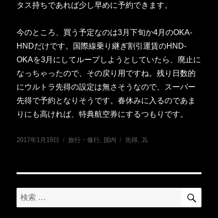
タス持ちであれば少し早めに予約できます。
今のところ、買う予定なのは3月下旬か4月のOKA-
HNDだけです。国際線乗り継ぎ割引運賃のHND-
OKAを3月にしてループしようとしていたら、廃止に
なっちゃったので、その戻り用ですね。残り日数的
にウルトラ先得の設定は無さそうなので、スーパー
先得で予約となりそうです。春休みに入るのであま
りにも高ければ、特典航空券にするつもりです。
投
カ
タ
2017年1月19日
旅行・修行
,
国内
先得
,
JL
稿
テ
グ
日:
ゴ
リ
ー
検
検
索
索: