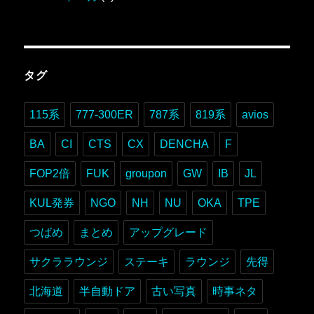
タグ
115系
777-300ER
787系
819系
avios
BA
CI
CTS
CX
DENCHA
F
FOP2倍
FUK
groupon
GW
IB
JL
KUL発券
NGO
NH
NU
OKA
TPE
つばめ
まとめ
アップグレード
サクララウンジ
ステーキ
ラウンジ
先得
北海道
半自動ドア
古い写真
時事ネタ