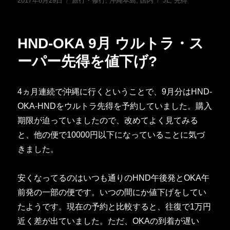
2017年8月29日
旅行・修行
,
沖縄本島
,
国内
JL
,
先得
稿
テ
グ
日:
ゴ
リ
HND-OKA 9月 ウルトラ・ス
ー
ーパー先得を値下げ?
4ヵ月連続で沖縄に行くということで、9月分はHND-
OKA-HNDをウルトラ先得を予約していました。購入
期限が迫っていましたので、改めてよく見てみる
と、他の便で10000円以下になっていることに気づ
きました。
安くなってるのはいつも通りのHND午後発とOKA午
前発の一部の便です。いつの間にか値下げをしてい
たようです。現在の予約と比較すると、往復で1万円
近く差が出ていました。ただ、OKAの到着が遅い