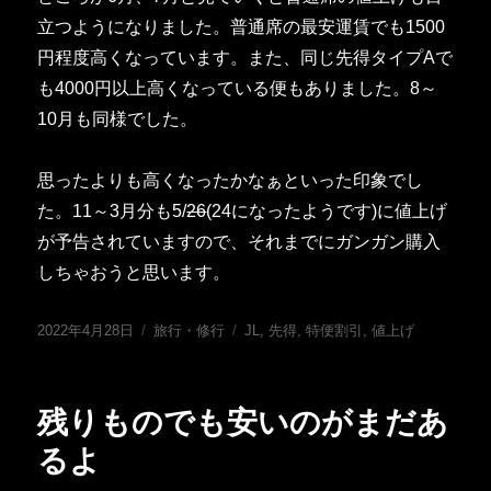
立つようになりました。普通席の最安運賃でも1500
円程度高くなっています。また、同じ先得タイプAで
も4000円以上高くなっている便もありました。8～
10月も同様でした。
思ったよりも高くなったかなぁといった印象でし
た。11～3月分も5/
26
(24になったようです)に値上げ
が予告されていますので、それまでにガンガン購入
しちゃおうと思います。
投
カ
タ
2022年4月28日
旅行・修行
JL
,
先得
,
特便割引
,
値上げ
稿
テ
グ
日:
ゴ
リ
残りものでも安いのがまだあ
ー
るよ